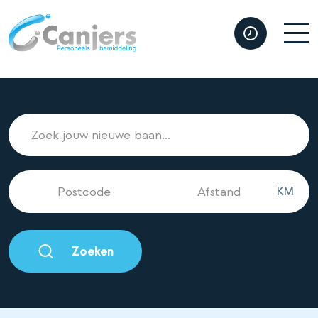
KM
Zoeken