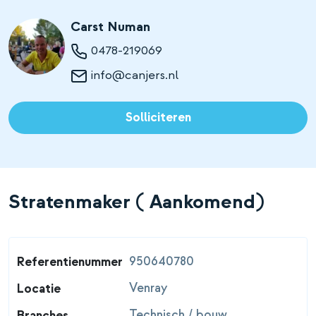
Carst Numan
0478-219069
info@canjers.nl
Solliciteren
Stratenmaker ( Aankomend)
950640780
Referentienummer
Venray
Locatie
Technisch / bouw
Branches