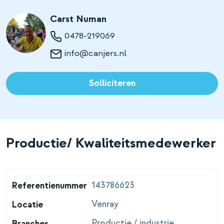
Carst Numan
0478-219069
info@canjers.nl
Solliciteren
Productie/ Kwaliteitsmedewerker
143786623
Referentienummer
Venray
Locatie
Productie / industrie
Branches