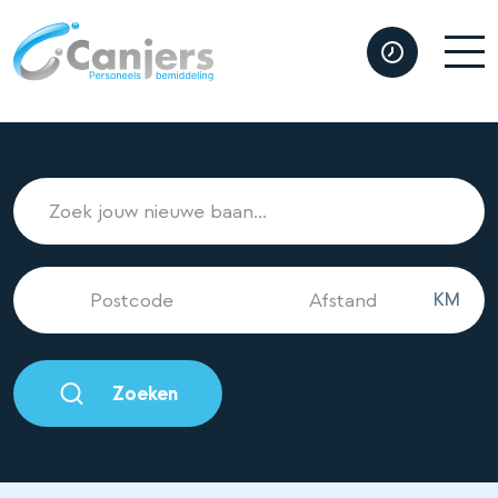
KM
Zoeken