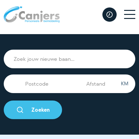
KM
Zoeken