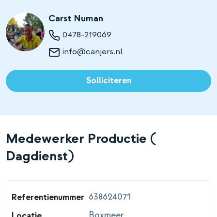
Carst Numan
0478-219069
info@canjers.nl
Solliciteren
Medewerker Productie (
Dagdienst)
638624071
Referentienummer
Boxmeer
Locatie