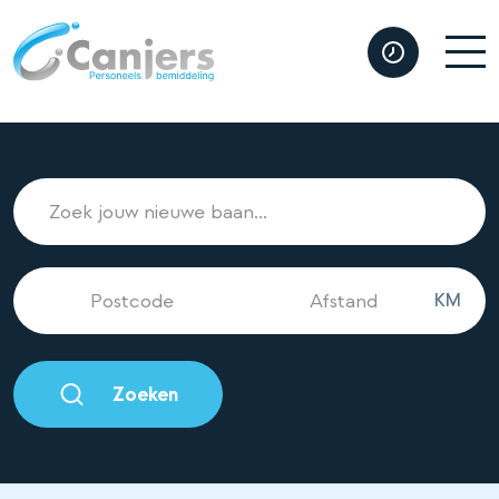
KM
Zoeken